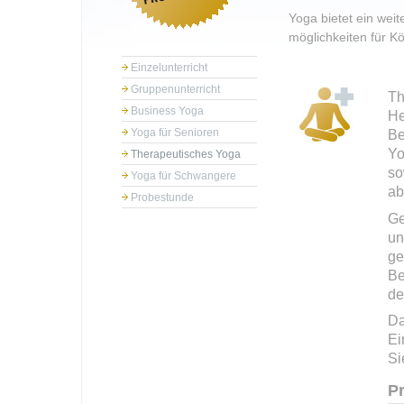
Yoga bietet ein wei
möglichkeiten für K
Einzelunterricht
Gruppenunterricht
Th
Business Yoga
He
Yoga für Senioren
Be
Yo
Therapeutisches Yoga
so
Yoga für Schwangere
ab
Probestunde
Ge
un
ge
Be
de
Da
Ei
Si
Pr