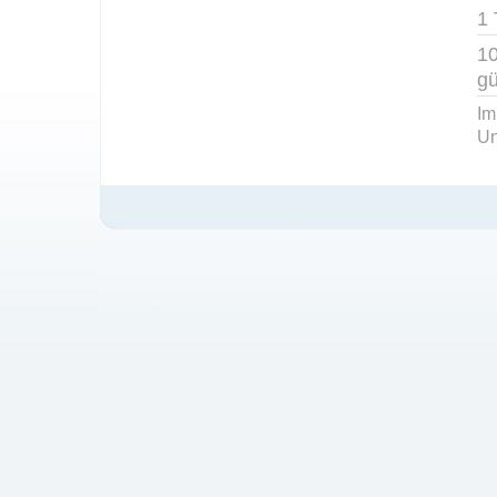
1 
10
gü
Im
Un